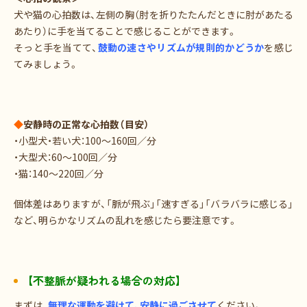
犬や猫の心拍数は、左側の胸（肘を折りたたんだときに肘があたる
あたり）に手を当てることで感じることができます。
そっと手を当てて、
鼓動の速さやリズムが規則的かどうか
を感じ
てみましょう。
◆
安静時の正常な心拍数（目安）
・小型犬・若い犬：100〜160回／分
・大型犬：60〜100回／分
・猫：140〜220回／分
個体差はありますが、「脈が飛ぶ」「速すぎる」「バラバラに感じる」
など、明らかなリズムの乱れを感じたら要注意です。
【不整脈が疑われる場合の対応】
まずは、
無理な運動を避けて、安静に過ごさせて
ください。