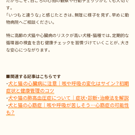
だからこそ、日ごろの心拍の観察や行動チェックがとても大切で
す。
「いつもと違うな」と感じたときは、無理に様子を見ず、早めに動
物病院へご相談ください。
特に高齢の犬猫や心臓病のリスクが高い犬種・猫種では、定期的な
循環器の検査を含む健康チェックを習慣づけていくことが、大き
な安心につながります。
■関連する記事はこちらです
犬と猫の心臓病に注意｜咳や呼吸の変化はサイン？初期
・
症状と健康管理のコツ
犬や猫の肺高血圧症について｜症状・診断・治療法を解説
・
犬と猫の心筋症｜咳や呼吸が苦しそう…心筋症の可能性
・
も？