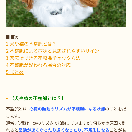
■目次
1.犬や猫の不整脈とは？
2.不整脈による症状と見逃されやすいサイン
3.家庭でできる不整脈チェック方法
4.不整脈が疑われる場合の対応
5.まとめ
【犬や猫の不整脈とは？】
不整脈とは、
心臓の鼓動のリズムが不規則になる状態
のことを指
します。
通常、心臓は一定のリズムで拍動していますが、何らかの原因で乱
れると
鼓動が速くなったり遅くなったり、不規則になる
ことがあ