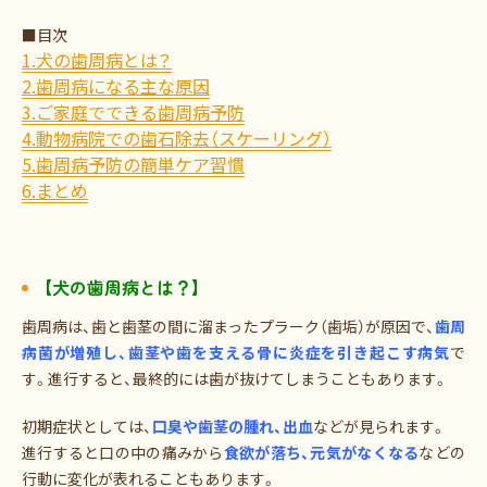
■目次
1.犬の歯周病とは？
2.歯周病になる主な原因
3.ご家庭でできる歯周病予防
4.動物病院での歯石除去（スケーリング）
5.歯周病予防の簡単ケア習慣
6.まとめ
【犬の歯周病とは？】
歯周病は、歯と歯茎の間に溜まったプラーク（歯垢）が原因で、
歯周
病菌が増殖し、歯茎や歯を支える骨に炎症を引き起こす病気
で
す。進行すると、最終的には歯が抜けてしまうこともあります。
初期症状としては、
口臭や歯茎の腫れ、出血
などが見られます。
進行すると口の中の痛みから
食欲が落ち、元気がなくなる
などの
行動に変化が表れることもあります。