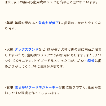
また、以下の要因も歯周病のリスクを高めると言われています。
・
年齢
：年齢を重ねると
免疫力が低下
し、歯周病にかかりやすくな
ります。
・
犬種
：
ダックスフンド
など、顔が長い犬種は歯の奥に歯石が溜ま
りやすいため、歯周病のリスクが高い傾向にあります。また、チワ
ワやポメラニアン、トイプードルといった口が小さい
小型犬
は歯
みがきがしにくく、特に注意が必要です。
・
食事
：
柔らかいフードやジャーキー
は歯に残りやすく、細菌が繁
殖しやすい環境を作ってしまいます。