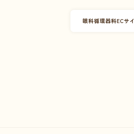
眼科
循環器科
ECサ