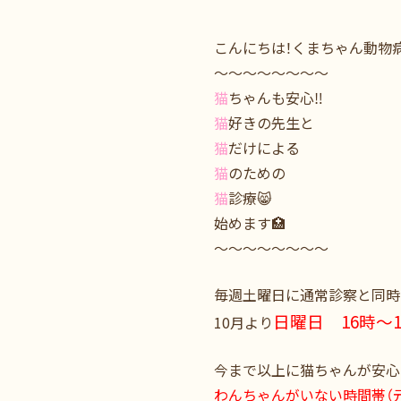
こんにちは！くまちゃん動物
～～～～～～～～
猫
ちゃんも安心‼️
猫
好きの先生と
猫
だけによる
猫
のための
猫
診療😸
始めます🏥
～～～～～～～～
毎週土曜日に通常診察と同時
日曜日 16時～1
10月より
今まで以上に猫ちゃんが安心
わんちゃんがいない時間帯（元