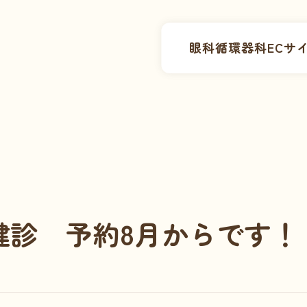
眼科
循環器科
ECサ
E健診 予約8月からです！