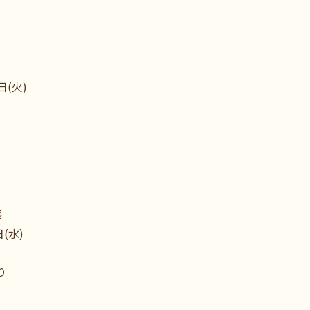
(火)
察
(水)
り