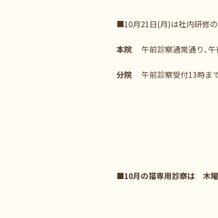
■10月21日(月)は社内研
本院
午前診察通常通り、午
分院
午前診察受付13時ま
■10月の猫専用診察は 木