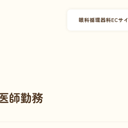
眼科
循環器科
ECサ
医師勤務