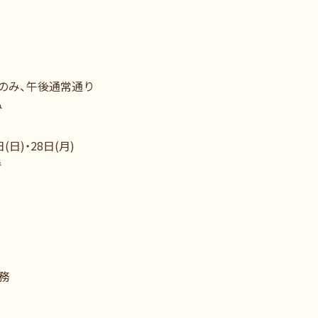
のみ、午後通常通り
み
日)・28日(月)
で
務