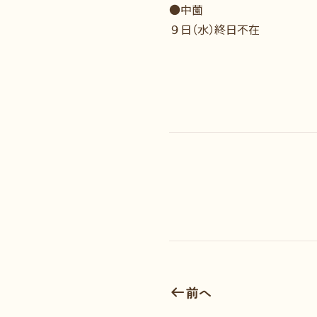
●中薗
９日（水）終日不在
前へ