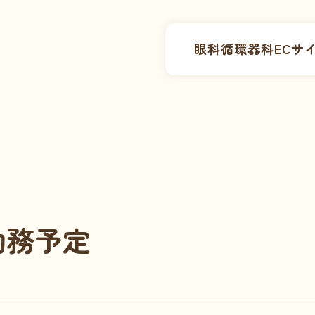
眼科
循環器科
ECサ
勤務予定