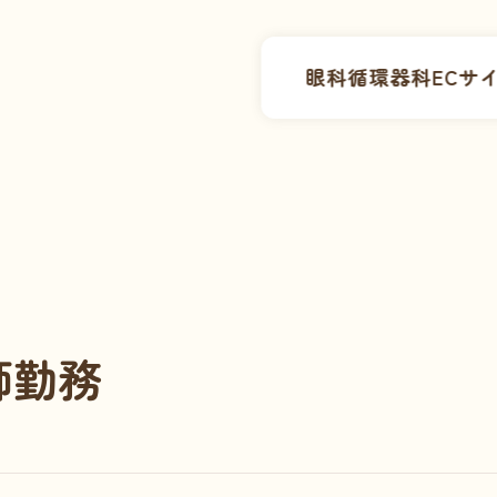
眼科
循環器科
ECサ
師勤務